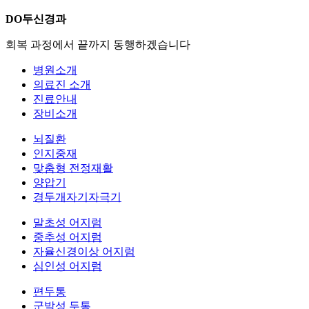
DO두신경과
회복 과정에서 끝까지 동행하겠습니다
병원소개
의료진 소개
진료안내
장비소개
뇌질환
인지중재
맞춤형 전정재활
양압기
경두개자기자극기
말초성 어지럼
중추성 어지럼
자율신경이상 어지럼
심인성 어지럼
편두통
군발성 두통