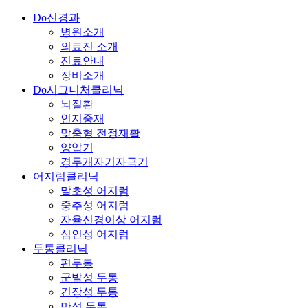
Do신경과
병원소개
의료진 소개
진료안내
장비소개
Do시그니처클리닉
뇌질환
인지중재
맞춤형 전정재활
양압기
경두개자기자극기
어지럼클리닉
말초성 어지럼
중추성 어지럼
자율신경이상 어지럼
심인성 어지럼
두통클리닉
편두통
군발성 두통
긴장성 두통
만성 두통