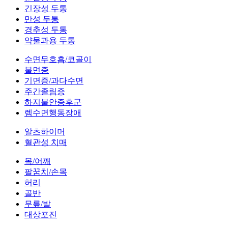
긴장성 두통
만성 두통
경추성 두통
약물과용 두통
수면무호흡/코골이
불면증
기면증/과다수면
주간졸림증
하지불안증후군
렘수면행동장애
알츠하이머
혈관성 치매
목/어깨
팔꿈치/손목
허리
골반
무릎/발
대상포진