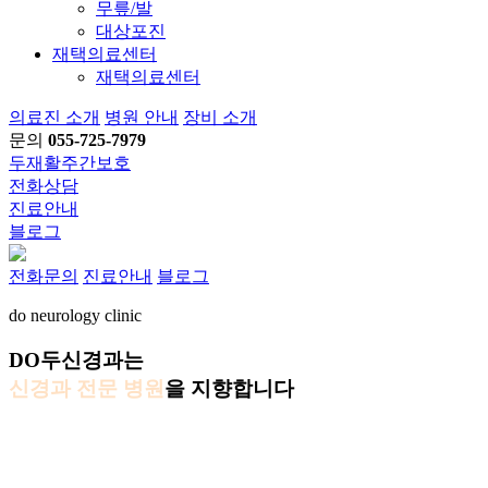
무릎/발
대상포진
재택의료센터
재택의료센터
의료진 소개
병원 안내
장비 소개
문의
055-725-7979
두재활주간보호
전화상담
진료안내
블로그
전화문의
진료안내
블로그
do
neurology clinic
DO두신경과는
신경과 전문 병원
을 지향합니다