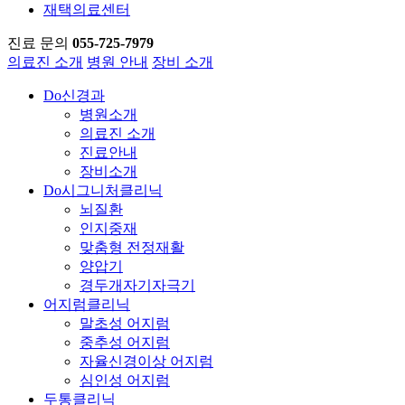
재택의료센터
진료 문의
055-725-7979
의료진 소개
병원 안내
장비 소개
Do신경과
병원소개
의료진 소개
진료안내
장비소개
Do시그니처클리닉
뇌질환
인지중재
맞춤형 전정재활
양압기
경두개자기자극기
어지럼클리닉
말초성 어지럼
중추성 어지럼
자율신경이상 어지럼
심인성 어지럼
두통클리닉