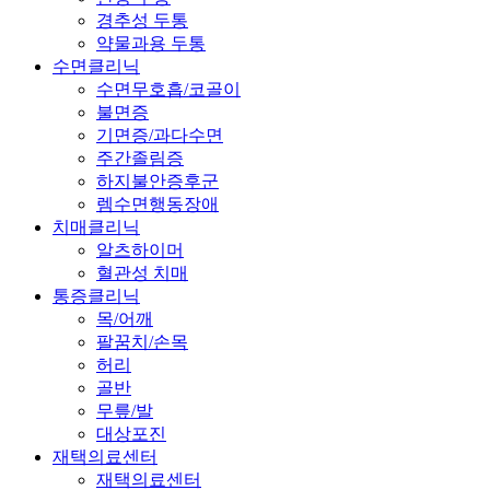
경추성 두통
약물과용 두통
수면클리닉
수면무호흡/코골이
불면증
기면증/과다수면
주간졸림증
하지불안증후군
렘수면행동장애
치매클리닉
알츠하이머
혈관성 치매
통증클리닉
목/어깨
팔꿈치/손목
허리
골반
무릎/발
대상포진
재택의료센터
재택의료센터