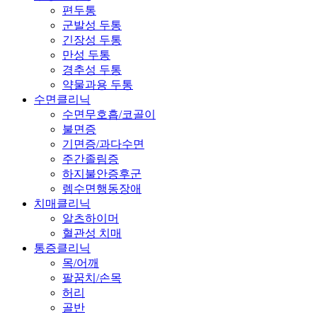
편두통
군발성 두통
긴장성 두통
만성 두통
경추성 두통
약물과용 두통
수면클리닉
수면무호흡/코골이
불면증
기면증/과다수면
주간졸림증
하지불안증후군
렘수면행동장애
치매클리닉
알츠하이머
혈관성 치매
통증클리닉
목/어깨
팔꿈치/손목
허리
골반