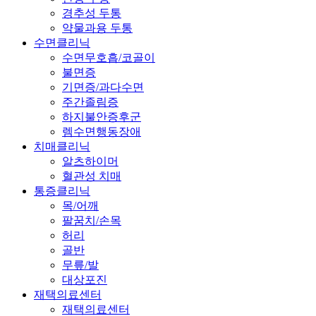
경추성 두통
약물과용 두통
수면클리닉
수면무호흡/코골이
불면증
기면증/과다수면
주간졸림증
하지불안증후군
렘수면행동장애
치매클리닉
알츠하이머
혈관성 치매
통증클리닉
목/어깨
팔꿈치/손목
허리
골반
무릎/발
대상포진
재택의료센터
재택의료센터