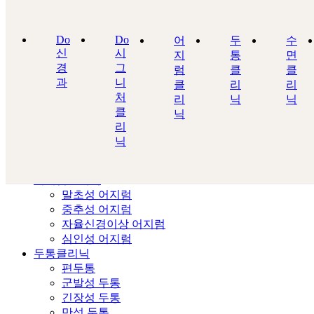
Do신경과
병원소개
Do
Do
어
두
수
의료진 소개
신
시
지
통
면
진료안내
경
그
럼
클
클
장비소개
과
니
클
리
리
Do시그니처클리닉
처
리
닉
닉
뇌질환
클
닉
인지중재
리
맞춤형 전정재활
닉
양압기
경두개자기자극기
어지럼클리닉
말초성 어지럼
중추성 어지럼
자율신경이상 어지럼
심인성 어지럼
두통클리닉
편두통
군발성 두통
긴장성 두통
만성 두통